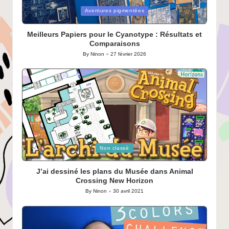
Posted
Aventures pigmentées
in
Meilleurs Papiers pour le Cyanotype : Résultats et
Comparaisons
By
Ninon
27 février 2026
Posted
by
Posted
Non classé
in
J’ai dessiné les plans du Musée dans Animal
Crossing New Horizon
By
Ninon
30 avril 2021
Posted
by