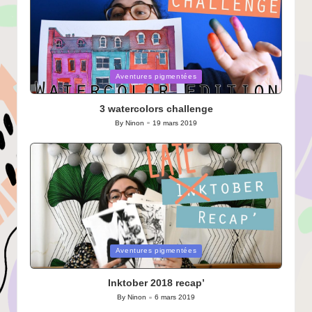
Posted
Aventures pigmentées
in
3 watercolors challenge
By
Ninon
19 mars 2019
Posted
by
Posted
Aventures pigmentées
in
Inktober 2018 recap’
By
Ninon
6 mars 2019
Posted