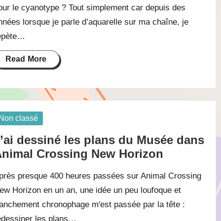
our le cyanotype ? Tout simplement car depuis des
nnées lorsque je parle d’aquarelle sur ma chaîne, je
épète…
Read More
osted
Non classé
’ai dessiné les plans du Musée dans
nimal Crossing New Horizon
près presque 400 heures passées sur Animal Crossing
ew Horizon en un an, une idée un peu loufoque et
ranchement chronophage m'est passée par la tête :
edessiner les plans…