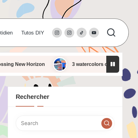
instagram
l’instagram
tiktok
youtube
tidien
Tutos DIY
du
studio
 Horizon
3 watercolors challenge
Ink
Rechercher