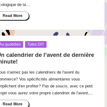
cologique de la…
Read More
osted
Au quotidien
Tutos DIY
n calendrier de l’avent de dernière
inute!
ous n'aimez pas les calendriers de l'avent du
ommerce? Vos spécificités alimentaires vous
mpêchent d'en profiter? Pas de soucis, avec ce petit
rojet vous aurez votre propre calendrier de l'avent,…
Read More