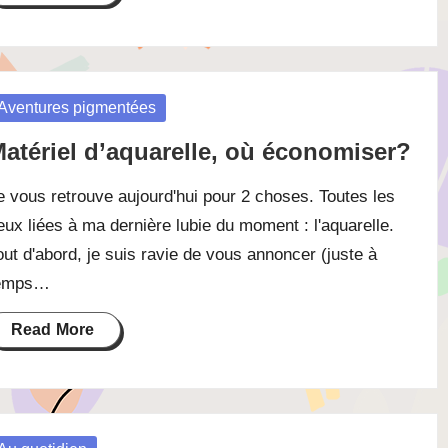
osted
Aventures pigmentées
atériel d’aquarelle, où économiser?
e vous retrouve aujourd'hui pour 2 choses. Toutes les
eux liées à ma dernière lubie du moment : l'aquarelle.
out d'abord, je suis ravie de vous annoncer (juste à
emps…
Read More