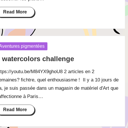
Read More
osted
Aventures pigmentées
 watercolors challenge
ttps://youtu.be/M84YX9ghoU8 2 articles en 2
emaines? fichtre, quel enthousiasme ! Il y a 10 jours de
a, je suis passée dans un magasin de matériel d'Art que
'affectionne à Paris…
Read More