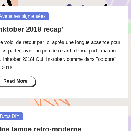
osted
Aventures pigmentées
nktober 2018 recap’
e voici de retour par ici après une longue absence pour
ous parler, avec un peu de retard, de ma participation
u Inktober 2018! Oui, Inktober, comme dans "octobre"
t 2018,…
Read More
osted
Tutos DIY
ne lampe retro-moderne