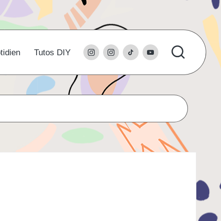
instagram
l’instagram
tiktok
youtube
tidien
Tutos DIY
du
studio