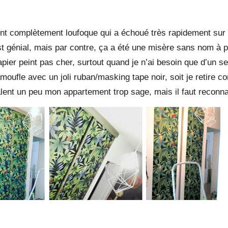
eint complètement loufoque qui a échoué très rapidement sur
st génial, mais par contre, ça a été une misère sans nom à po
ier peint pas cher, surtout quand je n’ai besoin que d’un seul
moufle avec un joli ruban/masking tape noir, soit je retire c
alent un peu mon appartement trop sage, mais il faut reconna