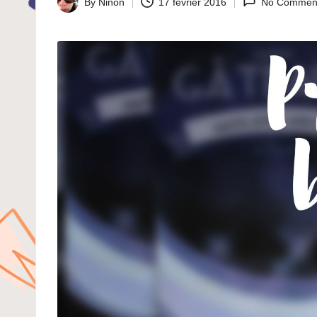
By
Ninon
17 février 2016
No Commen
Posted
by