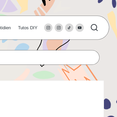
instagram
l’instagram
tiktok
youtube
tidien
Tutos DIY
du
studio