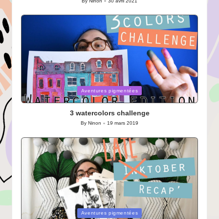
By
Ninon
30 avril 2021
Posted
by
Posted
Aventures pigmentées
in
3 watercolors challenge
By
Ninon
19 mars 2019
Posted
by
Posted
Aventures pigmentées