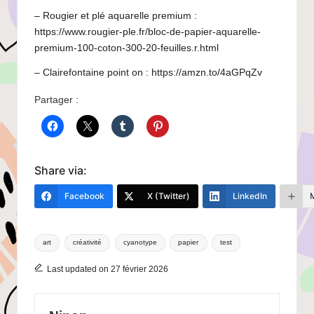
– Rougier et plé aquarelle premium :
https://www.rougier-ple.fr/bloc-de-papier-aquarelle-
premium-100-coton-300-20-feuilles.r.html
– Clairefontaine point on :
https://amzn.to/4aGPqZv
Partager :
Share via:
Facebook
X (Twitter)
LinkedIn
Tags:
art
créativité
cyanotype
papier
test
Last updated on 27 février 2026