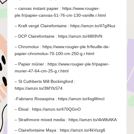
– canvas instant papier :
https://www.rougier-
ple.fr/papier-canvas-51-76-cm-130-vanille.r.html
– Kraft vergé Clairefontaine :
https://amzn.to/47gINuz
– DCP Clairefontaine :
https://amzn.to/4l8I9VN
– Chromolux :
https://www.rougier-ple.fr/feuille-de-
papier-chromolux-70-100-cm-250-g.r.html
– Papier mûrier :
https://www.rougier-ple.fr/papier-
murier-47-64-cm-25-g.r.html
– St Cuthberts Mill Bockingford :
https://amzn.to/3MYbS74
-Fabriano Rosaspina :
https://amzn.to/4sgMmcl
– Etival :
https://amzn.to/470QGnO
– Strathmore mixed media :
https://amzn.to/4kWbAKA
– Clairefontaine Maya :
https://amzn.to/4kVszg6