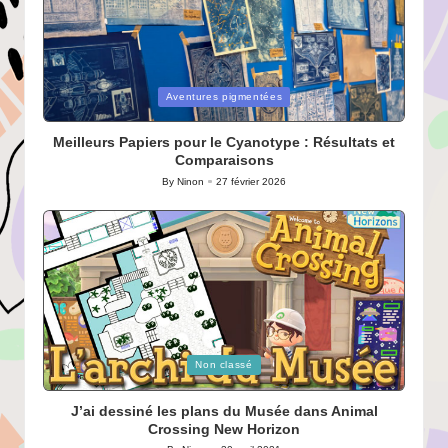
Posted
Aventures pigmentées
in
Meilleurs Papiers pour le Cyanotype : Résultats et
Comparaisons
By
Ninon
27 février 2026
Posted
by
Posted
Non classé
in
J’ai dessiné les plans du Musée dans Animal
Crossing New Horizon