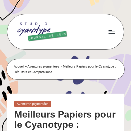
Skip
to
content
Accueil
»
Aventures pigmentées
»
Meilleurs Papiers pour le Cyanotype :
Résultats et Comparaisons
Posted
Aventures pigmentées
in
Meilleurs Papiers pour
le Cyanotype :