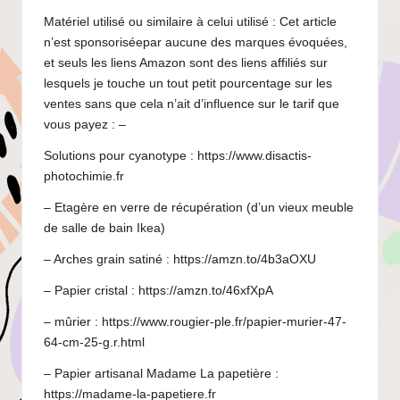
Matériel utilisé ou similaire à celui utilisé : Cet article
n’est sponsoriséepar aucune des marques évoquées,
et seuls les liens Amazon sont des liens affiliés sur
lesquels je touche un tout petit pourcentage sur les
ventes sans que cela n’ait d’influence sur le tarif que
vous payez : –
Solutions pour cyanotype :
https://www.disactis-
photochimie.fr
– Etagère en verre de récupération (d’un vieux meuble
de salle de bain Ikea)
– Arches grain satiné :
https://amzn.to/4b3aOXU
– Papier cristal :
https://amzn.to/46xfXpA
– mûrier :
https://www.rougier-ple.fr/papier-murier-47-
64-cm-25-g.r.html
– Papier artisanal Madame La papetière :
https://madame-la-papetiere.fr