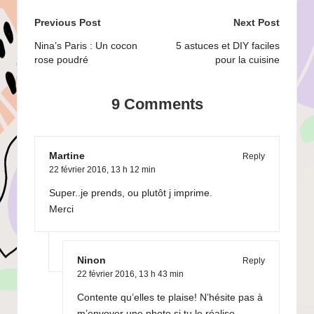
Post
Previous Post
Next Post
navigation
Nina’s Paris : Un cocon
5 astuces et DIY faciles
rose poudré
pour la cuisine
9 Comments
Martine
Reply
22 février 2016,
13 h 12 min
Super..je prends, ou plutôt j imprime.
Merci
Ninon
Reply
22 février 2016,
13 h 43 min
Contente qu’elles te plaise! N’hésite pas à
m’envoyer une photo si tu le réalise,