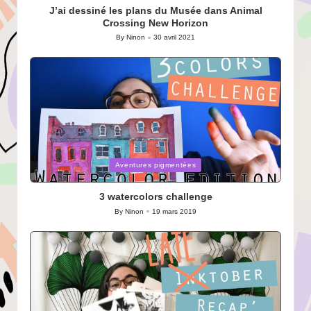
J’ai dessiné les plans du Musée dans Animal
Crossing New Horizon
By
Ninon
30 avril 2021
Posted
by
Posted
Aventures pigmentées
in
3 watercolors challenge
By
Ninon
19 mars 2019
Posted
by