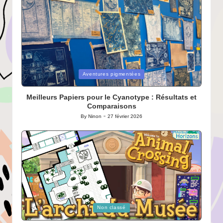
Posted
Aventures pigmentées
in
Meilleurs Papiers pour le Cyanotype : Résultats et
Comparaisons
By
Ninon
27 février 2026
Posted
by
Posted
Non classé
in