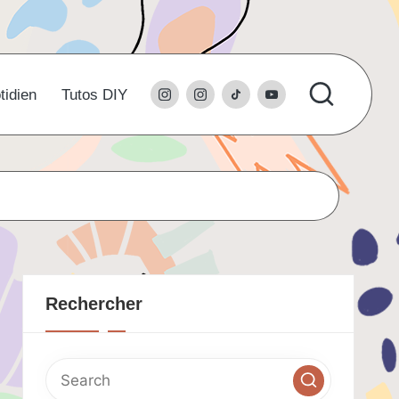
instagram
l’instagram
tiktok
youtube
tidien
Tutos DIY
du
studio
Rechercher