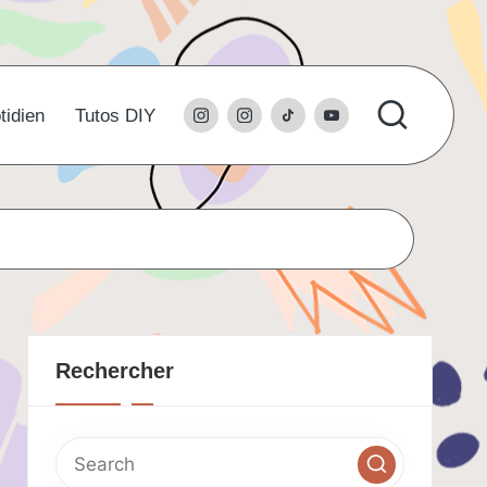
instagram
l’instagram
tiktok
youtube
tidien
Tutos DIY
du
studio
Rechercher