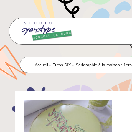
Skip
to
content
Accueil
»
Tutos DIY
»
Sérigraphie à la maison : 1ers