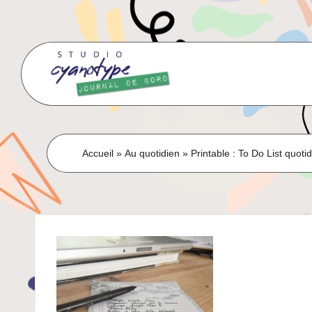
Skip
to
content
Accueil
»
Au quotidien
»
Printable : To Do List quoti