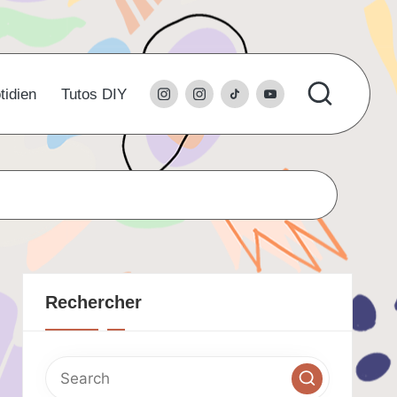
instagram
l’instagram
tiktok
youtube
tidien
Tutos DIY
du
studio
Rechercher