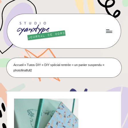
Skip
to
content
Accueil
»
Tutos DIY
»
DIY spécial rentrée > un panier suspendu
»
photofinalfull2