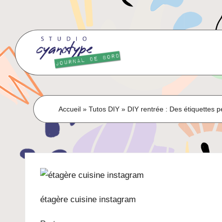
Skip
to
content
Accueil
»
Tutos DIY
»
DIY rentrée : Des étiquettes 
étagère cuisine instagram