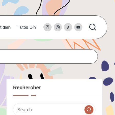
instagram
l’instagram
tiktok
youtube
tidien
Tutos DIY
du
studio
Rechercher