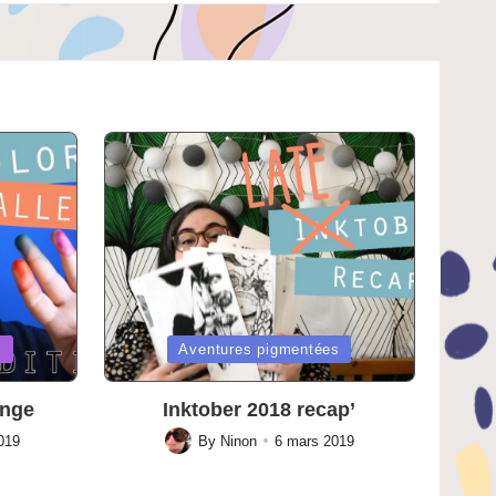
Posted
s
Aventures pigmentées
in
enge
Inktober 2018 recap’
019
By
Ninon
6 mars 2019
Posted
by