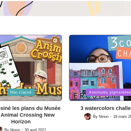
Posted
Non classé
Aventures pigmentée
in
ssiné les plans du Musée
3 watercolors chall
 Animal Crossing New
By
Ninon
19 mars 2
Posted
Horizon
by
By
Ninon
30 avril 2021