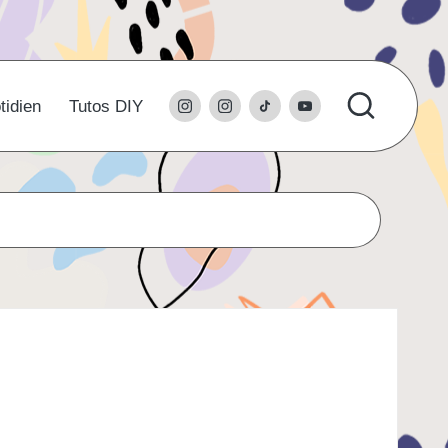
instagram
l’instagram
tiktok
youtube
tidien
Tutos DIY
du
studio