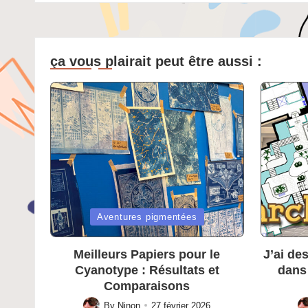
ça vous plairait peut être aussi :
Posted
Posted
Aventures pigmentées
in
in
Meilleurs Papiers pour le
J’ai de
Cyanotype : Résultats et
dans
Comparaisons
By
Ninon
27 février 2026