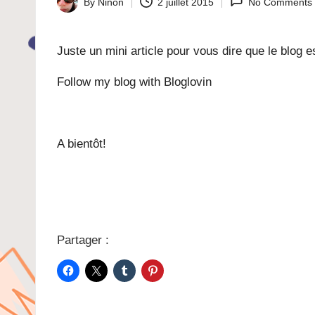
By
Ninon
2 juillet 2015
No Comments
Posted
by
Juste un mini article pour vous dire que le blog 
Follow my blog with Bloglovin
A bientôt!
Partager :