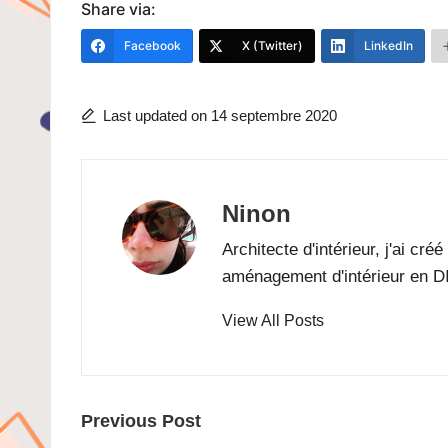
Share via:
Facebook
X (Twitter)
LinkedIn
Last updated on 14 septembre 2020
Ninon
Architecte d'intérieur, j'ai cr
aménagement d'intérieur en D
View All Posts
Post
Previous Post