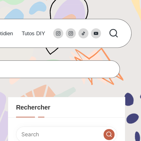
instagram
l’instagram
tiktok
youtube
tidien
Tutos DIY
du
studio
Rechercher