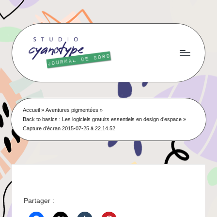
Skip
to
content
Accueil
»
Aventures pigmentées
»
Back to basics : Les logiciels gratuits essentiels en design d’espace
»
Capture d’écran 2015-07-25 à 22.14.52
Partager :