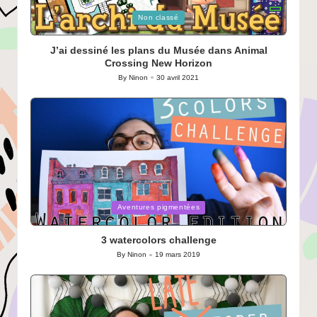
Posted
Non classé
in
J’ai dessiné les plans du Musée dans Animal
Crossing New Horizon
By
Ninon
30 avril 2021
Posted
by
Posted
Aventures pigmentées
in
3 watercolors challenge
By
Ninon
19 mars 2019
Posted
by