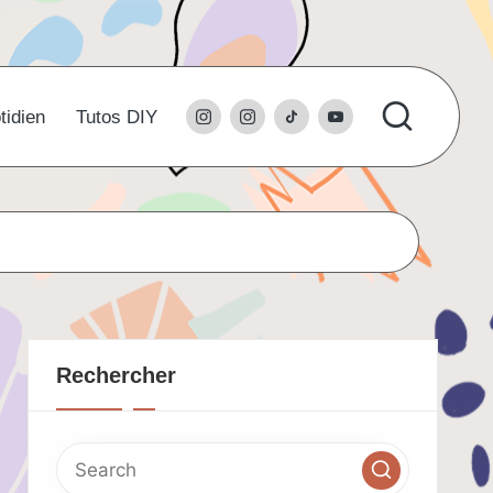
instagram
l’instagram
tiktok
youtube
tidien
Tutos DIY
du
studio
Rechercher