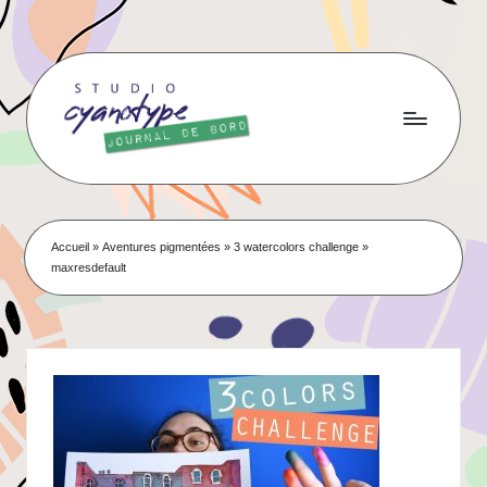
Skip
to
content
Accueil
»
Aventures pigmentées
»
3 watercolors challenge
»
maxresdefault