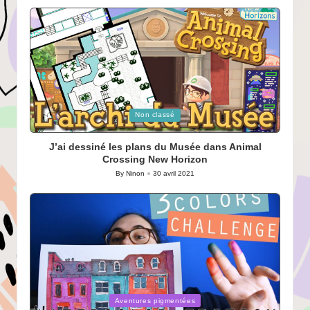
by
Posted
Non classé
in
J’ai dessiné les plans du Musée dans Animal
Crossing New Horizon
By
Ninon
30 avril 2021
Posted
by
Posted
Aventures pigmentées