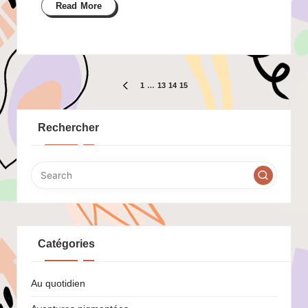
Read More
Pagination
1
…
13
14
15
PREVIOUS
PAGE
des
Rechercher
publications
Catégories
Au quotidien