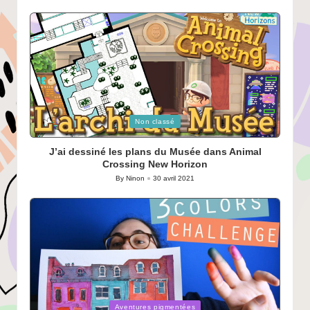
by
Posted
Non classé
in
J’ai dessiné les plans du Musée dans Animal
Crossing New Horizon
By
Ninon
30 avril 2021
Posted
by
Posted
Aventures pigmentées