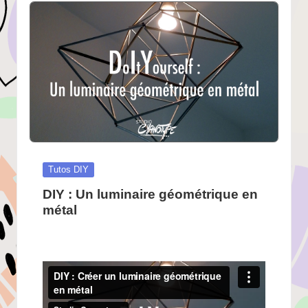
Posted
Tutos DIY
in
DIY : Un luminaire géométrique en
métal