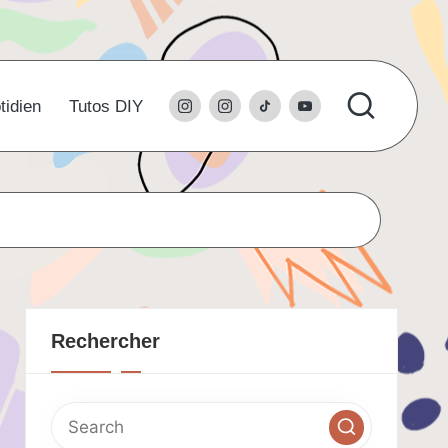
instagram
l’instagram
tiktok
youtube
tidien
Tutos DIY
du
studio
Rechercher