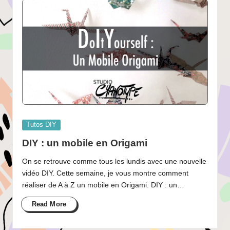
Posted
Tutos DIY
in
DIY : un mobile en Origami
On se retrouve comme tous les lundis avec une nouvelle
vidéo DIY. Cette semaine, je vous montre comment
réaliser de A à Z un mobile en Origami. DIY : un…
Read More