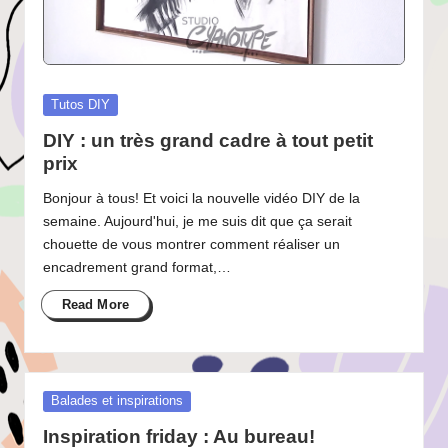
Posted
Tutos DIY
in
DIY : un très grand cadre à tout petit
prix
Bonjour à tous! Et voici la nouvelle vidéo DIY de la
semaine. Aujourd'hui, je me suis dit que ça serait
chouette de vous montrer comment réaliser un
encadrement grand format,…
Read More
Posted
Balades et inspirations
in
Inspiration friday : Au bureau!