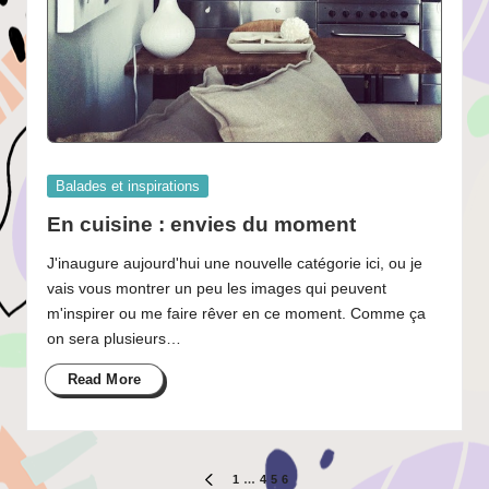
Posted
Balades et inspirations
in
En cuisine : envies du moment
J'inaugure aujourd'hui une nouvelle catégorie ici, ou je
vais vous montrer un peu les images qui peuvent
m'inspirer ou me faire rêver en ce moment. Comme ça
on sera plusieurs…
Read More
Pagination
1
…
4
5
6
PREVIOUS