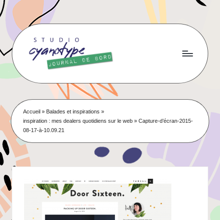
Skip
to
content
Accueil
»
Balades et inspirations
»
inspiration : mes dealers quotidiens sur le web
»
Capture-d’écran-2015-
08-17-à-10.09.21