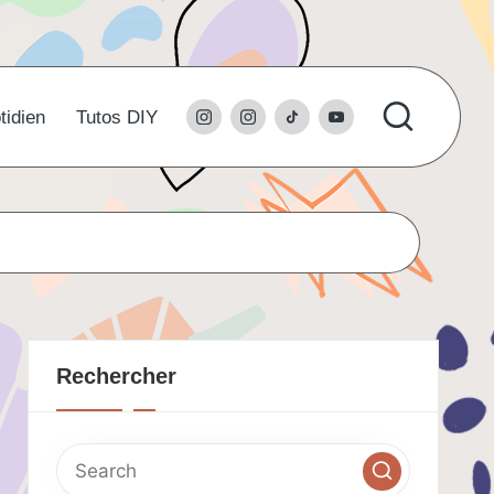
instagram
l’instagram
tiktok
youtube
tidien
Tutos DIY
du
studio
Rechercher