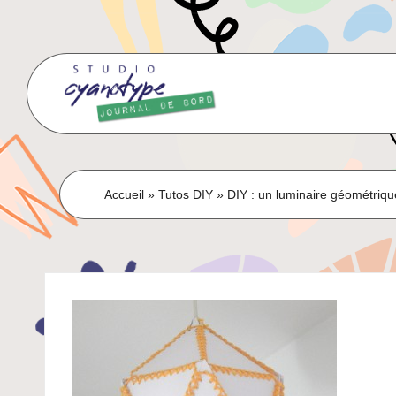
Skip
to
content
Accueil
»
Tutos DIY
»
DIY : un luminaire géométriq