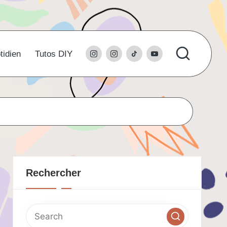
instagram
l’instagram
tiktok
youtube
tidien
Tutos DIY
du
studio
Rechercher