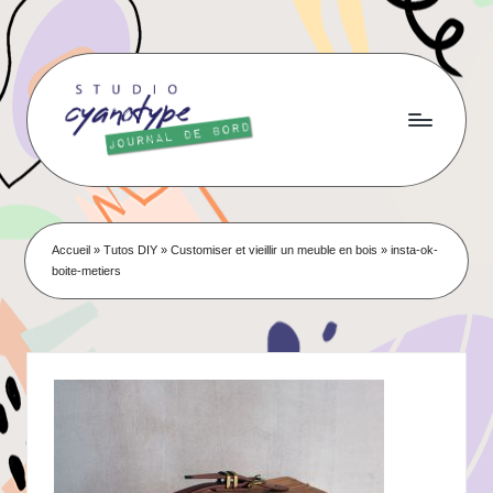
Skip
to
content
Accueil
»
Tutos DIY
»
Customiser et vieillir un meuble en bois
»
insta-ok-
boite-metiers