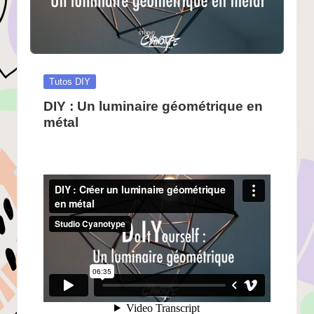
Posted
Tutos DIY
in
DIY : Un luminaire géométrique en
métal