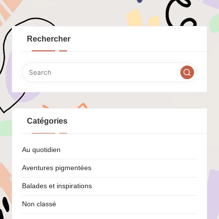
PREVIOUS
PAGE
des
publications
Rechercher
Catégories
Au quotidien
Aventures pigmentées
Balades et inspirations
Non classé