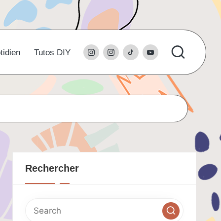
instagram
l’instagram
tiktok
youtube
tidien
Tutos DIY
du
studio
Rechercher